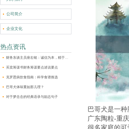
公司简介
企业文化
热点资讯
财务东谈主员座右铭：诚信为本，精于细节
买卖筹谋书财务筹谋要点述说要点
克罗恩病饮食指南：科学食谱推选
巴哥犬体味重如那儿理？
对于梦念念的经典语录与励志句子
巴哥犬是一种
广东陶粒-重
很多家庭的可