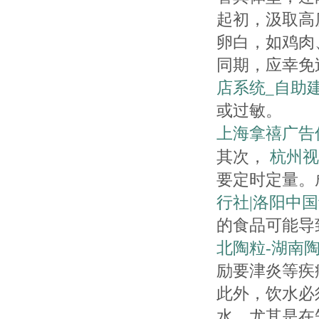
起初，汲取高
卵白，如鸡肉
同期，应幸免
店系统_自助
或过敏。
上海拿禧广告
其次，
杭州视
要定时定量。
行社|洛阳中
的食品可能导
北陶粒-湖南
励要津炎等疾
此外，饮水必
水，尤其是在